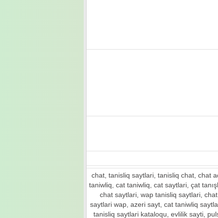
chat, tanisliq saytlari, tanisliq chat, chat ad
taniwliq, cat taniwliq, cat saytlari, çat tanışl
chat saytlari, wap tanisliq saytlari, chat s
saytlari wap, azeri sayt, cat taniwliq saytlari
tanisliq saytlari kataloqu, evlilik sayti, pul