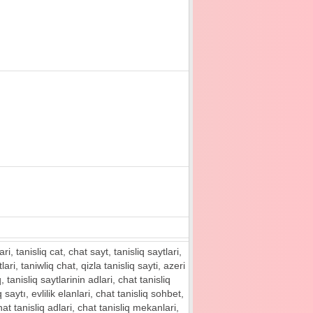
ari, tanisliq cat, chat sayt, tanisliq saytlari,
tlari, taniwliq chat, qizla tanisliq sayti, azeri
q, tanisliq saytlarinin adlari, chat tanisliq
q saytı, evlilik elanlari, chat tanisliq sohbet,
 chat tanisliq adlari, chat tanisliq mekanlari,