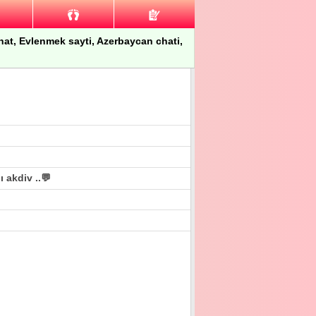
 chat, Evlenmek sayti, Azerbaycan chati,
 akdiv ..💬