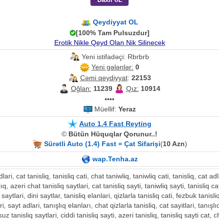
Qeydiyyat OL
[100% Tam Pulsuzdur]
Erotik Nikle Qeyd Olan Nik Silinecek
Yeni istifadəçi: Rbrbrb
Yeni gələnlər:
0
Cəmi qeydiyyat
:
22153
Oğlan:
11239
Qız:
10914
••••
Müellif:
Yeraz
Auto 1.4 Fast Reyting
©
Bütün Hüquqlar Qorunur..!
Sürətli Auto (1.4) Fast » Çat Sifarişi
(
10 Azn
)
wap.Tenha.az
lari, cat tanisliq, tanisliq cati, chat taniwliq, taniwliq cati, tanisliq, cat adl
ıq, azeri chat tanisliq saytlari, cat tanisliq sayti, taniwliq sayti, tanisliq ca
aytlari, dini saytlar, tanisliq elanlari, qizlarla tanisliq cati, fezbuk tanisli
, sayt adlari, tanışlıq elanları, chat qizlarla tanisliq, cat sayitlari, tanışlı
suz tanisliq saytlari, ciddi tanisliq sayti, azeri tanisliq, tanisliq sayti cat,