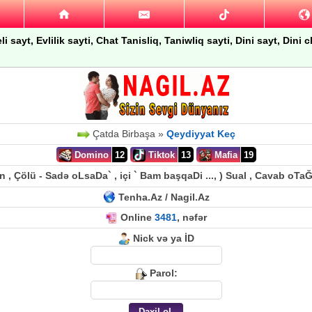
 sayt, Evlilik sayti, Chat Tanisliq, Taniwliq sayti, Dini sayt, Dini
Çatda Birbaşa »
Qeydiyyat Keç
Domino
12
Tiktok
13
Mafia
19
n , Çölü - Sadə oLsaDa` , içi ` Bam başqaDi ..., ) Sual , Cavab oTaĞı
Tenha.Az / Nagil.Az
Online
3481
, nəfər
Nick və ya İD
Parol: